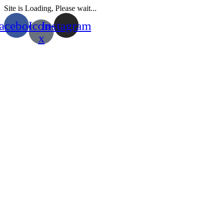
Site is Loading, Please wait...
Saltar
acebook
Icon-
Instagram
al
contenido
x