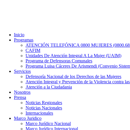
Menú
Inicio
Programas
ATENCIÓN TELEFÓNICA 0800 MUJERES (0800.685
CAFIM
Unidades De Atención Integral A La Mujer (UAIM)
Programa de Defensoras Comunales
Programa Luisa Cáceres De Arismendi (Convenio Sistema
Servicios
Defensoría Nacional de los Derechos de las Mujeres
Atención Integral y Prevención de la Violencia contra la
Atención a la Ciudadania
Nosotros
Prensa
Noticias Regionales
Noticias Nacionales
Internacionales
Marco Juridico
Marco Jurídico Nacional
Marco Jurídico Internacional